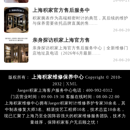
26-06-21
上海积家官方售后服务中
积家腕表作为高端精密时计的典范，其后续的维护
与保养需要依托品牌直属的售......
26-06-20
亲身探访积家上海官方售
亲身探访积家上海官方售后服务中心｜全新维修门
店地址及电话（2026年6月最新......
26-06-20
上海积家维修保养中心
版权所有：
Copyright © 2010-
| XML
2032
Jaeger积家上海客户服务中心电话：400-992-0312
门店营业时间：09:00-19:30 客服在线时间：08:00-22:00
上海积家维修中心拥有Jaeger积家时计维修养护专家30余名，其
中制表修复大师3名、精湛技艺工程师10名，技术总监10余名，
现已汇聚了上海乃至全国阵容强大的积家维修服务团队，技术力
量雄厚，保障积家客户无后顾之忧！