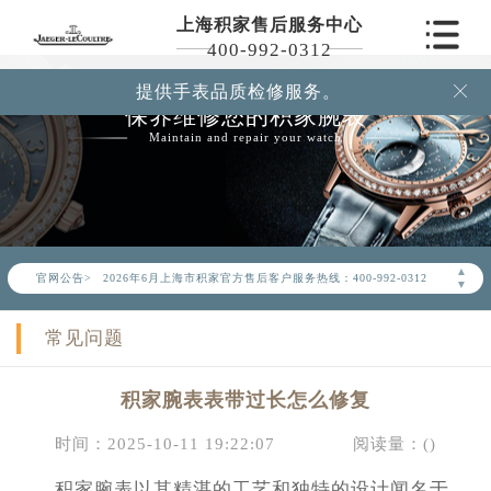
上海积家售后服务中心
400-992-0312
提供手表品质检修服务。

保养维修您的积家腕表
Maintain and repair your watch
2026年6月积家上海市售后服务网络优化升级公告
▲
官网公告>
2026年6月上海市积家官方售后客户服务热线：400-992-0312
▼
2026年6月积家售后服务中心最新网点地址：
常见问题
上海市徐汇区虹桥路3号港汇中心写字楼2座37层3705室（需提前预约）
上海市黄浦区南京东路299号宏伊国际广场写字楼8层806室（需提前预约）
积家腕表表带过长怎么修复
上海市黄浦区南京东路299号宏伊国际广场写字楼8层806室积家售后服务中心（需提前预约）
上海市徐汇区虹桥路3号港汇中心2座37层3705室积家售后服务中心（需提前预约）
时间：2025-10-11 19:22:07
阅读量：(
)
节假日正常营业！
积家腕表以其精湛的工艺和独特的设计闻名于