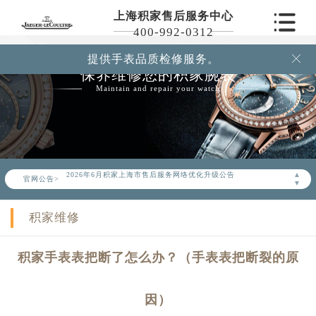
上海积家售后服务中心
400-992-0312
提供手表品质检修服务。

保养维修您的积家腕表
Maintain and repair your watch
2026年6月积家上海市售后服务网络优化升级公告
▲
官网公告>
2026年6月上海市积家官方售后客户服务热线：400-992-0312
▼
2026年6月积家售后服务中心最新网点地址：
积家维修
上海市徐汇区虹桥路3号港汇中心写字楼2座37层3705室（需提前预约）
上海市黄浦区南京东路299号宏伊国际广场写字楼8层806室（需提前预约）
积家手表表把断了怎么办？（手表表把断裂的原
上海市黄浦区南京东路299号宏伊国际广场写字楼8层806室积家售后服务中心（需提前预约）
上海市徐汇区虹桥路3号港汇中心2座37层3705室积家售后服务中心（需提前预约）
因）
节假日正常营业！